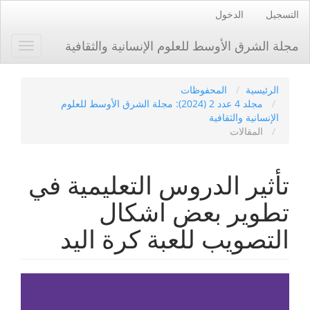
لانتقال
التسجيل
الدخول
لمباشر
لى
مجلة الشرق الأوسط للعلوم الإنسانية والثقافية
Toggle
حتوى
gation
لصفحة
التنقل
الرئيسي
الرئيسية
المحفوظات
المحتوى
مجلد 4 عدد 2 (2024): مجلة الشرق الأوسط للعلوم
الرئيسي
الإنسانية والثقافية
الشريط
المقالات
الجانبي
تأثير الدروس التعليمية في
تطوير بعض اشكال
التصويب للعبة كرة اليد
الشريط
الجانبي