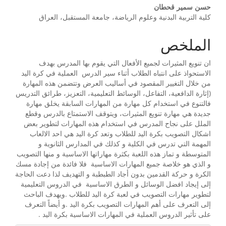
حسن سمير قحطان
كلية التربية البدنية وعلوم الرياضة، جامعة المستقبل، العراق
الملخص
ان تنويع المثيرات لجميع الأفعال التي يقوم بها المدرس بهدف
الاستحواذ على انتباه الطلاب أثناء سير الدرس العملية في كرة اليد
من خلال التغيير المقصود في أساليب العرض وتتضمن هذه المهارة
(إثارة الدافعية، التفاعل، الوسائط التعليمية، التعزيز، طرائق التدريس
فالتنوع في استخدام كل مهارة من المهارات السابقة يخلق مهارة
جديدة هي مهارة تنويع المثيرات، ويتوقف الاستمتاع بالدرس وقطع
الملل على نجاح المدرس في استخدام هذه المهارات لتطوير بعض
اشكال التصويب بكرة اليد للطلاب وتعد كرة اليد هي احد الالعاب
المهمة التي تدرس في الكلية و كذلك في المدارس الثانوية و
المتوسطة و تماز هذه اللعبة بكثرة مهاراتها الاساسية و منها التصويب
و الذي هو خلاصة جميع المهارات الاساسية فلا فائدة من إجادة مسك
الكرة و حركة القدمين بدون أجاد الطبطبة و التهديف لذا دعت الحاجة
إلى إيجاد افضل الوسائل و الطرق الاساسية في الدروس التعليمية
لتطوير مهارات التصويب في لعبة كرة اليد للطلاب .ويهدف الباحث
إلى التعرف على أهم المهارات التصويب بكرة اليد .و أيضاً التعرف
على تأثير الدروس العملية في المهارات الاساسية بكرة اليد .