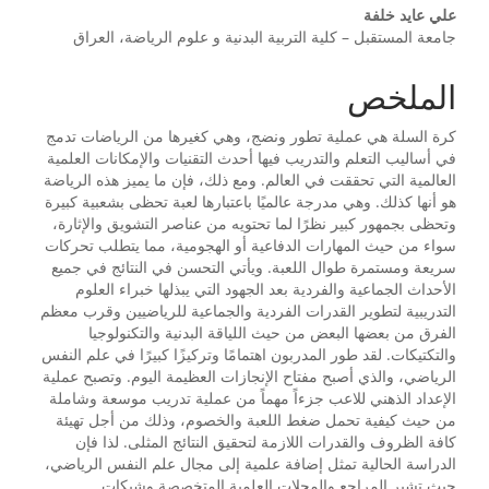
علي عايد خلفة
جامعة المستقبل – كلية التربية البدنية و علوم الرياضة، العراق
الملخص
كرة السلة هي عملية تطور ونضج، وهي كغيرها من الرياضات تدمج
في أساليب التعلم والتدريب فيها أحدث التقنيات والإمكانات العلمية
العالمية التي تحققت في العالم. ومع ذلك، فإن ما يميز هذه الرياضة
هو أنها كذلك. وهي مدرجة عالميًا باعتبارها لعبة تحظى بشعبية كبيرة
وتحظى بجمهور كبير نظرًا لما تحتويه من عناصر التشويق والإثارة،
سواء من حيث المهارات الدفاعية أو الهجومية، مما يتطلب تحركات
سريعة ومستمرة طوال اللعبة. ويأتي التحسن في النتائج في جميع
الأحداث الجماعية والفردية بعد الجهود التي يبذلها خبراء العلوم
التدريبية لتطوير القدرات الفردية والجماعية للرياضيين وقرب معظم
الفرق من بعضها البعض من حيث اللياقة البدنية والتكنولوجيا
والتكتيكات. لقد طور المدربون اهتمامًا وتركيزًا كبيرًا في علم النفس
الرياضي، والذي أصبح مفتاح الإنجازات العظيمة اليوم. وتصبح عملية
الإعداد الذهني للاعب جزءاً مهماً من عملية تدريب موسعة وشاملة
من حيث كيفية تحمل ضغط اللعبة والخصوم، وذلك من أجل تهيئة
كافة الظروف والقدرات اللازمة لتحقيق النتائج المثلى. لذا فإن
الدراسة الحالية تمثل إضافة علمية إلى مجال علم النفس الرياضي،
حيث تشير المراجع والمجلات العلمية المتخصصة وشبكات