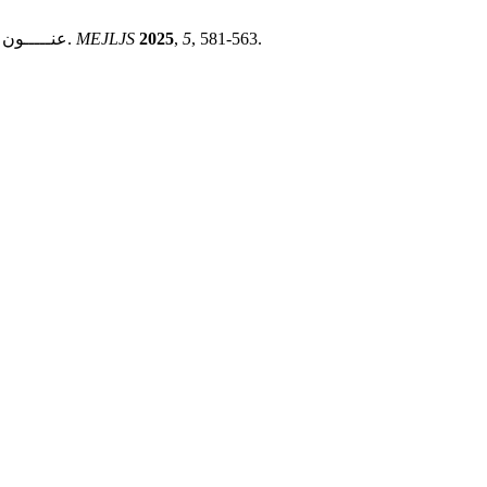
, 581-563.
5
,
2025
MEJLJS
عنـــــون س. ن. .; القيسي د. م. ا. . أثر الاتفاق على التحكيم من حيث الأشخاص.