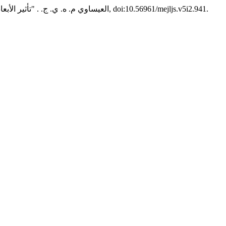
, م 5, عدد 2, مايو، 2025, ص 255-42, doi:10.56961/mejljs.v5i2.941.
العيساوي م. ه. ي. ج. . "تأثير الأ