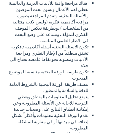
هناك مراجعة وافية للأدبيات العربية والعالمية
تغطي اهم الأعمال وتسوغ بحث الموضوع
والأسئلة البحثية، وتقدم المراجعة بصورة
مرافعة أكاديمية-فكرية (وليس لائحة متتالية
من الملخصات ) ،وبطريقة تعكس الموقف
الفكري للمؤلف وتساعد على وضع البحث
في الاطار العلمي المناسب.
تكون الاسئلة البحثية أسئلة أكاديمية / فكرية
تشتق منطقياً من الإطار النظري ومراجعة
الأدبيات ومصوبه نحو نقاط غامضه تحتاج الى
جلاء
تكون طريقة الورقة البحثية مناسبة للموضوع
المبحوث
تتصف طريقة الورقة البحثية بالشروط العامة
للدقة والسلامة والمنطق .
يتمتع تحليل المعلومات بالمنطق ويعطي
الفرصة للإجابة عن الأسئلة المطروحة وعن
إمكانية انطباق النتائج على وضعيات جديدة
تقدم الورقة البحثية معلومات وأفكاراً تشكل
إضافة في ميدانها أو في مقاربة المشكلة
المطروحة