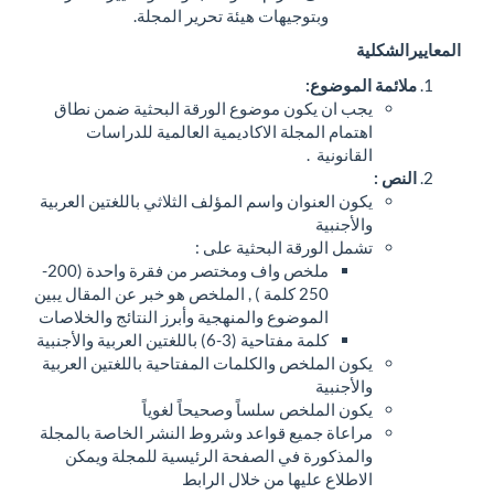
وبتوجيهات هيئة تحرير المجلة.
لموضوع
:
ب ان يكون موضوع الورقة البحثية ضمن نطاق
تمام المجلة الاكاديمية العالمية للدراسات
قانونية .
ون العنوان واسم المؤلف الثلاثي باللغتين العربية
لأجنبية
مل الورقة البحثية على :
ملخص واف ومختصر من فقرة واحدة (200-
250 كلمة ) , الملخص هو خبر عن المقال يبين
الموضوع والمنهجية وأبرز النتائج والخلاصات
كلمة مفتاحية (3-6) باللغتين العربية والأجنبية
ون الملخص والكلمات المفتاحية باللغتين العربية
لأجنبية
ون الملخص سلساً وصحيحاً لغوياً
اعاة جميع قواعد وشروط النشر الخاصة بالمجلة
لمذكورة في الصفحة الرئيسية للمجلة ويمكن
اطلاع عليها من خلال الرابط