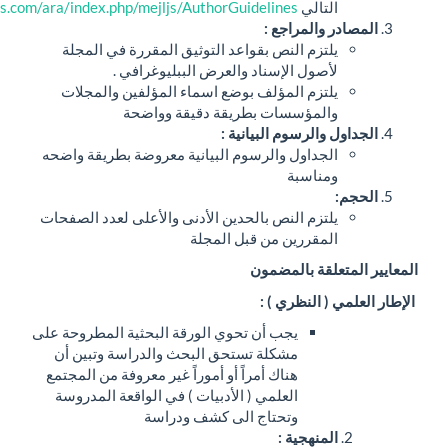
تالي
https://meijournals.com/ara/index.php/mejljs/AuthorGuidelines
والمراجع
:
تزم النص بقواعد التوثيق المقررة في المجلة
صول الإسناد والعرض الببليوغرافي .
تزم المؤلف بوضع اسماء المؤلفين والمجلات
لمؤسسات بطريقة دقيقة وواضحة
والرسوم البيانية
:
جداول والرسوم البيانية معروضة بطريقة واضحه
ناسبة
تزم النص بالحدين الأدنى والأعلى لعدد الصفحات
مقررين من قبل المجلة
لقة بالمضمون
( النظري )
:
يجب أن تحوي الورقة البحثية المطروحة على
مشكلة تستحق البحث والدراسة وتبين أن
هناك أمراً أو أموراً غير معروفة من المجتمع
العلمي ( الأدبيات ) في الواقعة المدروسة
وتحتاج الى كشف ودراسة
منهجية
: