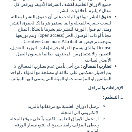
وراق العلمية لكشف السرقة الأدبية. ويرفض كل
لتزم بأخلاقيات النشر.
نشر :
يوافق الباحث على أن حقوق النشر لمقالته
ية للمجلة و انما يستمر هو مالكا لحقوق النشر،
قبول الورقة للنشر يتم نشرها بالشكل المتاح
مجاناً او ذات الوصول الحر (open access) ويتم توزيعها
بموجب ترخيص Creative Commons Attribution
License والذي يسمح للقراء بحرية إعادة التوزيع، التعديل،
 والاشتقاق من المحتوى، طالما ينسبون العمل
صاحبه .
لمصالح :
من أجل تأمين عدم تضارب المصالح لا
ار محكمين على علاقة او مصلحة مع المؤلف او احد
 او المؤسسات او الهيئة التي ينتمي اليها المؤلف .
راحل
سل الاوراق العلمية مع مرفقاتها بالبريد
إلكتروني الى المجلة
 تحمل الاوراق العلمية الكترونياً على موقع المجلة
عطى المؤلف رابط يسمح له بتتبع مسار الورقة
علمية