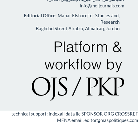
info@meij
Manar Elsharq for St
Baghdad Street Alrabia, Almafra
technical support: indexall data llc SPO
MENA email. editor@