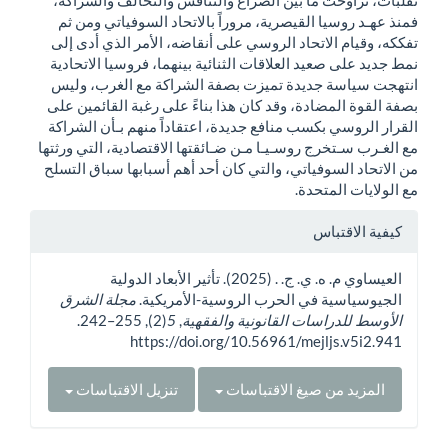
فمنذ عهـد روسيا القيصرية، مروراً بالاتحاد السوفياتي ومن ثم
تفككه، وقيام الاتحاد الروسي على أنقاضه، الأمر الذي أدى إلى
نمط جديد على صعيد العلاقات الثنائية بينهما، فروسيا الاتحادية
انتهجت سياسة جديدة تميزت بصفة الشراكة مع الغرب، وليس
بصفة القوة المضادة، وقد كان هذا بناءً على رغبة القائمين على
القرار الروسي بكسب منافع جديدة، اعتقاداً منهم بـأن الشراكة
مع الغـرب سـتخرج روسـيـا مـن ضـائقتها الاقتصادية، التي ورثتها
من الاتحاد السوفياتي، والتي كان أحد أهم أسبابها سباق التسلح
مع الولايات المتحدة.
تفاصيل
كيفية الاقتباس
المقالة
العيساوي م. ه. ي. ج. . (2025). تأثير الأبعاد الدولية
الجيوسياسية في الحرب الروسية-الأمريكية.
مجلة الشرق
الأوسط للدراسات القانونية والفقهية
,
5
(2), 255–242.
https://doi.org/10.56961/mejljs.v5i2.941
المزيد من صيغ الاقتباسات
تنزيل الاقتباسات