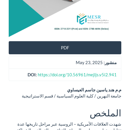
PDF
منشور:
May 23, 2025
DOI:
https://doi.org/10.56961/mejljs.v5i2.941
محتوى
م.م هند ياسين جاسم العيساوي
جامعة النهرين / كلية العلوم السياسية / قسم الاستراتيجية
المقالة
الرئيسي
الملخص
شهدت العلاقات الأمريكية – الروسية عبر مراحل تاريخها عدة
تقلبات، تراوحت ما بين الصراع والتنافس والتحالف والشراكة،